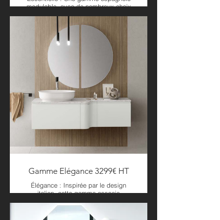
modulable, avec de nombreux choix
de tailles et de coloris, adaptée à
tous les budgets pour une salle de
bain personnalisée et accessible.
Le prix de cette composition "Luxor
100" inclus :
- Meuble 100cm coloris chêne naturel
- Colonne de 140 cm coloris chêne
naturel
- Vasque céramique 100cm
- Miroir digital LED & anti buée de
100cm. Bluetooth intégré avec 2 haut
parleurs.
- Mitigeur
En savoir plus sur la collection :
Gamme Elégance 3299€ HT
Élégance : Inspirée par le design
italien, cette gamme associe
esthétique raffinée et matériaux de
qualité pour une salle de bain chic et
moderne.